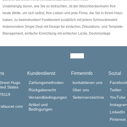
Unabhängig davon, wie Sie es betrachten, ist der Waschbeckenhahn Ihre
beste Wette, um sich selbst, Ihre Lieben und jede Firma, die Sie in Ihrem Haus
haben, zu beeindrucken! Funktioniert zusätzlich mit jedem Schmuckmodell.
Insbesondere Single Deal mit Design für einfaches Zirkulations- und Template-
Management, einfache Einrichtung mit einfacher Lücke, Deckmontage
ns
Kundendienst
Firmeninfo
Sozial
Street Hugo
Zahlungsmethoden
kontaktieren uns
Faceboo
ted States
Rückgaberecht
Über uns
Twitter
378119
Versandbedingungen
Seitenverzeichnis
YouTube
Artikel und
Instagra
rafaucet.com
Bedingungen
LinkedIn
Pinterest