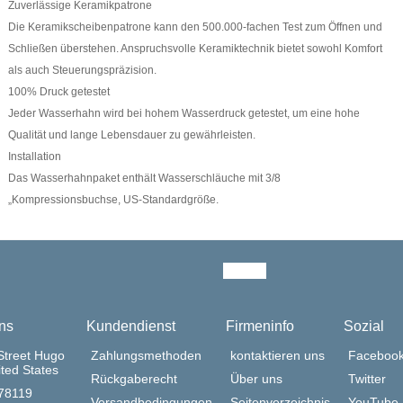
Zuverlässige Keramikpatrone
Die Keramikscheibenpatrone kann den 500.000-fachen Test zum Öffnen und
Schließen überstehen. Anspruchsvolle Keramiktechnik bietet sowohl Komfort
als auch Steuerungspräzision.
100% Druck getestet
Jeder Wasserhahn wird bei hohem Wasserdruck getestet, um eine hohe
Qualität und lange Lebensdauer zu gewährleisten.
Installation
Das Wasserhahnpaket enthält Wasserschläuche mit 3/8
„Kompressionsbuchse, US-Standardgröße.
ns
Kundendienst
Firmeninfo
Sozial
Street Hugo
Zahlungsmethoden
kontaktieren uns
Faceboo
ted States
Rückgaberecht
Über uns
Twitter
378119
Versandbedingungen
Seitenverzeichnis
YouTube