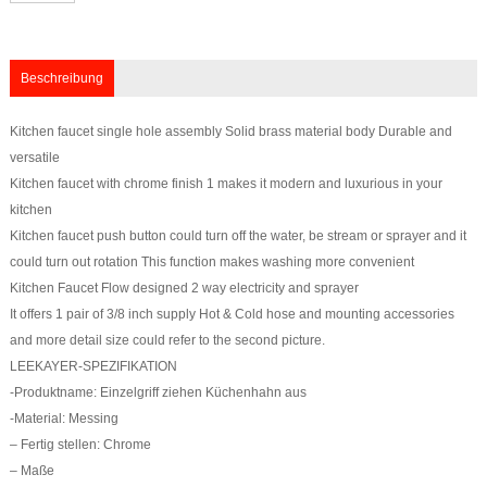
Beschreibung
Kitchen faucet single hole assembly Solid brass material body Durable and
versatile
Kitchen faucet with chrome finish 1 makes it modern and luxurious in your
kitchen
Kitchen faucet push button could turn off the water, be stream or sprayer and it
could turn out rotation This function makes washing more convenient
Kitchen Faucet Flow designed 2 way electricity and sprayer
It offers 1 pair of 3/8 inch supply Hot & Cold hose and mounting accessories
and more detail size could refer to the second picture.
LEEKAYER-SPEZIFIKATION
-Produktname: Einzelgriff ziehen Küchenhahn aus
-Material: Messing
– Fertig stellen: Chrome
– Maße