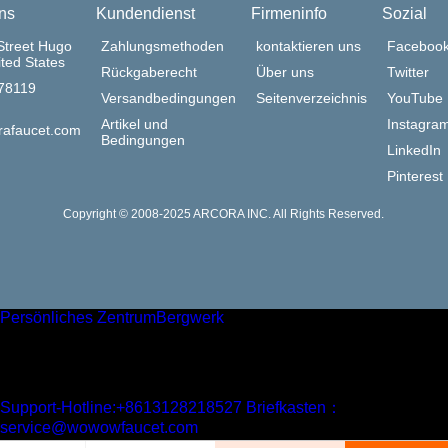
ns
Kundendienst
Firmeninfo
Sozial
Street Hugo
Zahlungsmethoden
kontaktieren uns
Faceboo
ted States
Rückgaberecht
Über uns
Twitter
378119
Versandbedingungen
Seitenverzeichnis
YouTube
Artikel und
Instagra
rafaucet.com
Bedingungen
LinkedIn
Pinterest
Copyright © 2008-2025 ARCORA INC. All Rights Reserved.
Persönliches Zentrum
Bergwerk
Einstufung
Einkaufswagen
Mein Fußabdruck
足记
Onlineservice
x
Support-Hotline:+8613128218527
Briefkasten：
service@wowowfaucet.com