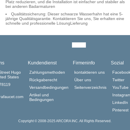
Platz reduzieren, und die Installation ist einfacher und stabiler als
bei anderen Badarmaturen
Qualitätssicherung: Dieser schwarze Wasserhahn hat eine 5-
jährige Qualitätsgarantie. Kontaktieren Sie uns, Sie erhalten eine
schnelle und professionelle LösungLieferung
ns
Kundendienst
Firmeninfo
Sozial
Street Hugo
Zahlungsmethoden
kontaktieren uns
Faceboo
ted States
Rückgaberecht
Über uns
Twitter
378119
Versandbedingungen
Seitenverzeichnis
YouTube
Artikel und
Instagra
rafaucet.com
Bedingungen
LinkedIn
Pinterest
Copyright © 2008-2025 ARCORA INC. All Rights Reserved.