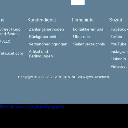
ns
Kundendienst
Firmeninfo
Sozial
Street Hugo
Zahlungsmethoden
kontaktieren uns
Faceboo
ted States
Rückgaberecht
Über uns
Twitter
378119
Versandbedingungen
Seitenverzeichnis
YouTube
Artikel und
Instagra
rafaucet.com
Bedingungen
LinkedIn
Pinterest
Copyright © 2008-2025 ARCORA INC. All Rights Reserved.
Persönliches Zentrum
Bergwerk
Einstufung
Einkaufswagen
Mein Fußabdruck
足记
Onlineservice
x